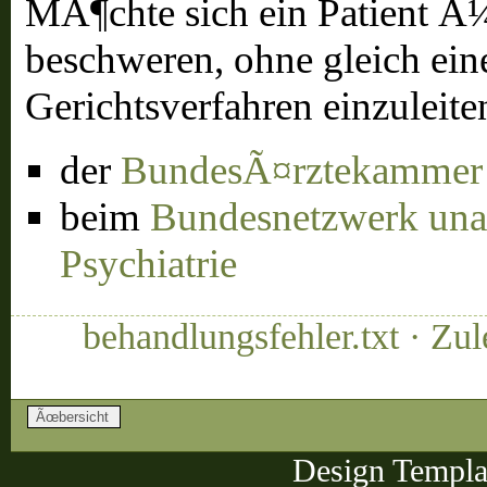
MÃ¶chte sich ein Patient Ã
beschweren, ohne gleich ein
Gerichtsverfahren einzuleiten
der
BundesÃ¤rztekammer
beim
Bundesnetzwerk una
Psychiatrie
behandlungsfehler.txt · Zu
Design Templa