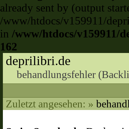
already sent by (output start
/www/htdocs/v159911/deprili
in
/www/htdocs/v159911/dep
162
deprilibri.de
behandlungsfehler (
Backl
Zuletzt angesehen:
»
behandl