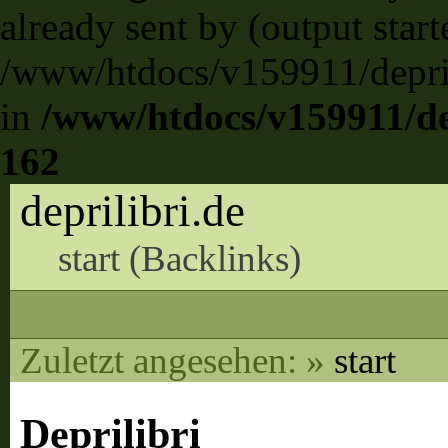
already sent by (output start
/www/htdocs/v159911/deprili
in
/www/htdocs/v159911/dep
162
deprilibri.de
start (
Backlinks
)
Zuletzt angesehen:
»
start
Deprilibri