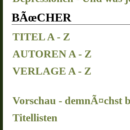
BÃœCHER
TITEL A - Z
AUTOREN A - Z
VERLAGE A - Z
Vorschau - demnÃ¤chst be
Titellisten