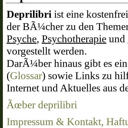
Deprilibri
ist eine kostenfrei
der BÃ¼cher zu den Theme
Psyche
,
Psychotherapie
und
vorgestellt werden.
DarÃ¼ber hinaus gibt es ei
(
Glossar
) sowie Links zu hil
Internet und Aktuelles aus 
Ãœber deprilibri
Impressum & Kontakt, Haft