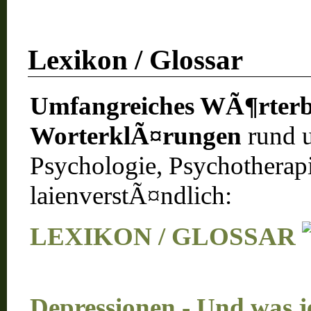
Lexikon / Glossar
Umfangreiches WÃ¶rterb
WorterklÃ¤rungen
rund 
Psychologie, Psychotherapi
laienverstÃ¤ndlich:
LEXIKON / GLOSSAR
Depressionen - Und was j