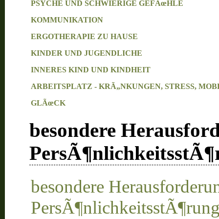
PSYCHE UND SCHWIERIGE GEFÃœHLE
KOMMUNIKATION
ERGOTHERAPIE ZU HAUSE
KINDER UND JUGENDLICHE
INNERES KIND UND KINDHEIT
ARBEITSPLATZ - KRÃ„NKUNGEN, STRESS, MOB
GLÃœCK
besondere Herausford
PersÃ¶nlichkeitsstÃ
besondere Herausforderu
PersÃ¶nlichkeitsstÃ¶run